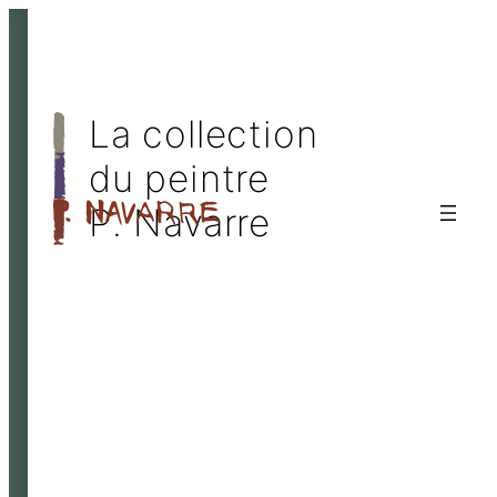
Skip
to
content
La collection
du peintre
P. Navarre